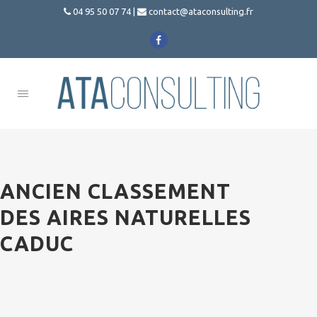
04 95 50 07 74
|
contact@ataconsulting.fr



Ouvrir le menu
ANCIEN CLASSEMENT
DES AIRES NATURELLES
CADUC