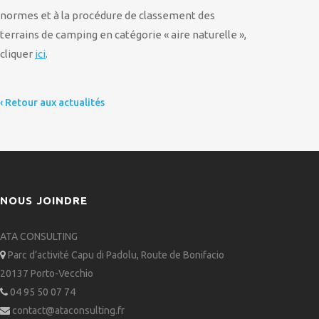
normes et à la procédure de classement des
terrains de camping en catégorie « aire naturelle »,
cliquer
ici
.
‹ Retour aux actualités
NOUS JOINDRE
ATA CONSULTING
Parc d’activité Capu di Padolu, Route de Bonifacio

20137 Porto-Vecchio
04 95 50 07 74

contact@ataconsulting.fr
