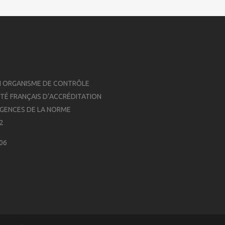
N ORGANISME DE CONTRÔLE
ITÉ FRANÇAIS D’ACCRÉDITATION
IGENCES DE LA NORME
12
06