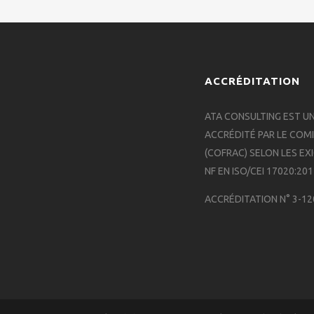
ACCRÉDITATION
ATA CONSULTING EST U
ACCRÉDITÉ PAR LE COM
(COFRAC) SELON LES EX
NF EN ISO/CEI 17020:20
ACCRÉDITATION N° 3-12