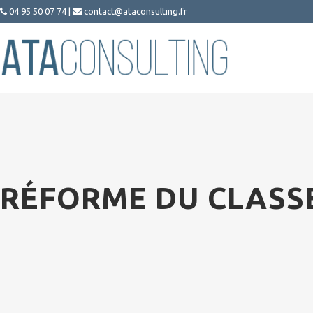
04 95 50 07 74
|
contact@ataconsulting.fr


RÉFORME DU CLASS