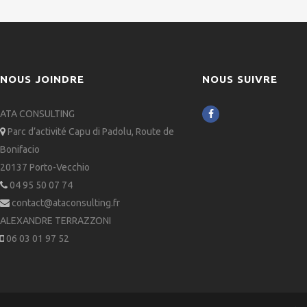
NOUS JOINDRE
NOUS SUIVRE
ATA CONSULTING

Parc d’activité Capu di Padolu, Route de

Bonifacio
20137 Porto-Vecchio
04 95 50 07 74

contact@ataconsulting.fr

ALEXANDRE TERRAZZONI
06 03 01 97 52
