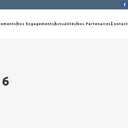

gements
Nos Engagements
Actualités
Nos Partenaires
Contact
16